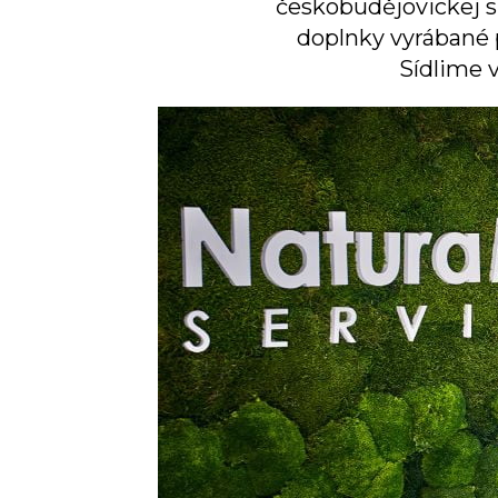
českobudějovickej s
doplnky vyrábané p
Sídlime 