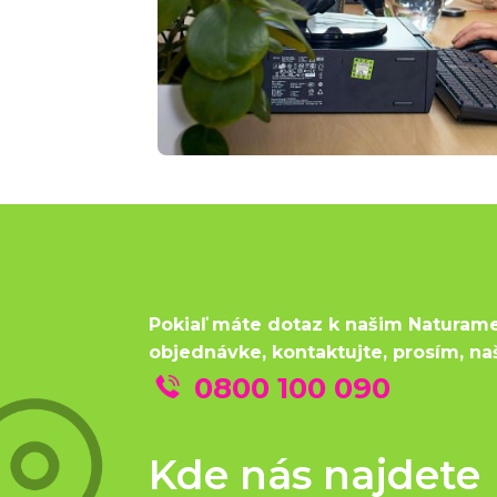
Pokiaľ máte dotaz k našim Naturam
objednávke, kontaktujte, prosím, na
0800 100 090
Kde nás najdete