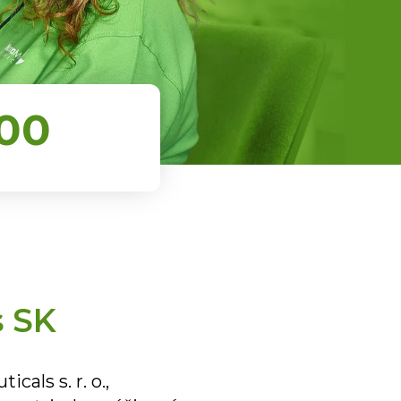
000
s SK
ls s. r. o.,