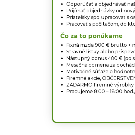
Odporúčať a objednávať na
Prijímať objednávky od nový
Priateľsky spolupracovať s o
Pracovať s počítačom, do k
Čo za to ponúkame
Fixná mzda 900 € brutto + 
Stravné lístky alebo príspev
Nástupný bonus 400 € (po 
Mesačná odmena za dochádz
Motivačné súťaže o hodnot
Firemné akcie, OBČERSTVEN
ZADARMO firemné výrobky a
Pracujeme 8:00 – 18:00 hod.