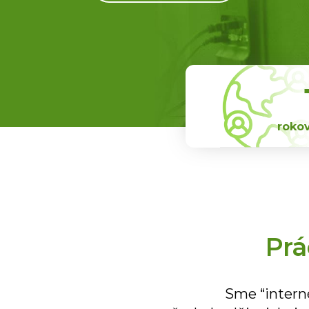
rokov
Prá
Sme “intern