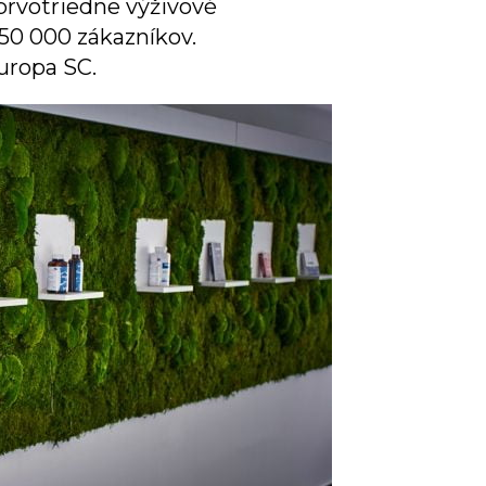
prvotriedne výživové
750 000 zákazníkov.
uropa SC.