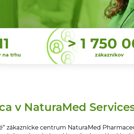
11
> 1 750 
 na trhu
zákazníkov
ca v NaturaMed Service
é” zákaznícke centrum NaturaMed Pharmaceutica