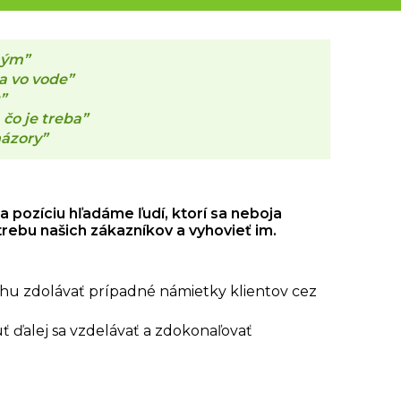
ným”
ba vo vode”
”
 čo je treba”
názory”
pozíciu hľadáme ľudí, ktorí sa neboja
rebu našich zákazníkov a vyhovieť im.
vahu zdolávať prípadné námietky klientov cez
ť ďalej sa vzdelávať a zdokonaľovať