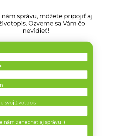
e nám správu, môžete pripojiť aj
životopis. Ozveme sa Vám čo
nevidieť!
*
*
ón
e svoj životopis
 nám zanechať aj správu :)