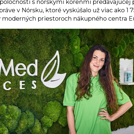
poločnosti s nórskymi koreňmi predávajúcej 
ráve v Nórsku, ktoré vyskúšalo už viac ako 1 
v moderných priestoroch nákupného centra E