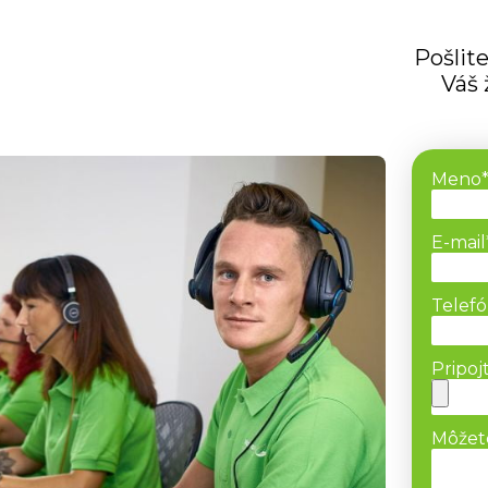
Pošlit
Váš 
Meno
E-mail
Telef
Pripojt
Môžete