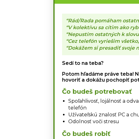
“Rád/Rada pomáham ostat
“V kolektívu sa cítim ako ry
“Nepustím ostatných k slovu
“Cez telefón vyriešim všetko,
“Dokážem si presadiť svoje 
Sedí to na teba?
Potom hľadáme práve teba! Na 
hovoriť a dokážu pochopiť pot
Čo budeš potrebovať
Spoľahlivosť, lojálnosť a od
telefón
Užívateľskú znalosť PC a chu
Odolnosť voči stresu
Čo budeš robiť