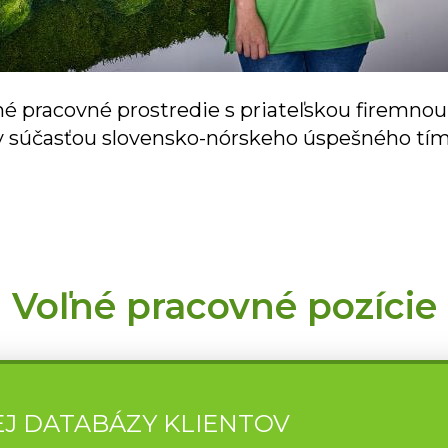
é pracovné prostredie s priateľskou firemnou 
 súčasťou slovensko-nórskeho úspešného tí
Voľné pracovné pozície
EJ DATABÁZY KLIENTOV