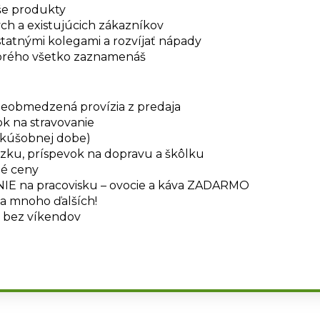
še produkty
ch a existujúcich zákazníkov
statnými kolegami a rozvíjať nápady
torého všetko zaznamenáš
neobmedzená provízia z predaja
ok na stravovanie
skúšobnej dobe)
ku, príspevok na dopravu a škôlku
né ceny
IE na pracovisku – ovocie a káva ZADARMO
 mnoho ďalších!
, bez víkendov